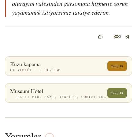
oturayım valesinden garsonuna hizmette sorun 
yaşamamak istiyorsanız tavsiye ederim. 
0
1
Kuzu kapama
Takip Et
ET YEMEĞI · 1 REVIEWS
Museum Hotel
Takip Et
TEKELI MAH. ESKI, TEKELLI, GÖREME CD. NO.1, 50240 UÇHISAR/NEVŞEHIR MERKEZ/NEVŞEHIR, TÜRKIYE
Yorumlar