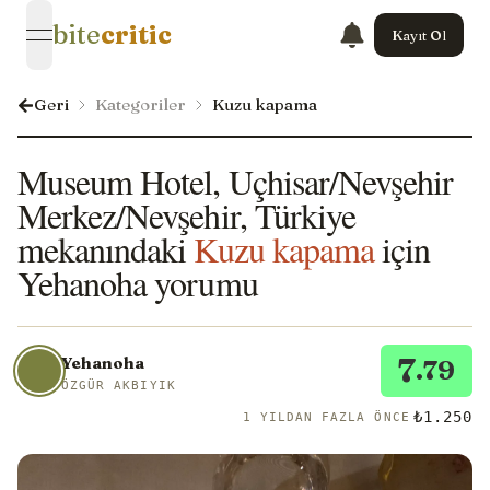
bite
critic
Kayıt Ol
open navigation menu
Geri
Kategoriler
Kuzu kapama
Museum Hotel, Uçhisar/Nevşehir
Merkez/Nevşehir, Türkiye
mekanındaki
Kuzu kapama
için
Yehanoha yorumu
7
Yehanoha
.79
ÖZGÜR AKBIYIK
₺1.250
1 YILDAN FAZLA ÖNCE