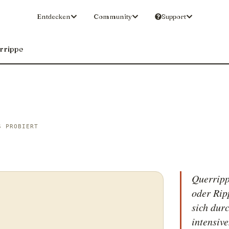
Entdecken
Community
Support
rrippe
S PROBIERT
Querripp
oder Rip
sich dur
intensiv