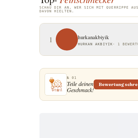
SCHAU DIR AN, WER SICH MIT QUERRIPPE AU
DAVON HIELTEN.
hurkanakbiyik
1
HURKAN AKBIYIK
·
1 BEWERT
№ 01
Teile deinen
Bewertung schre
Geschmack!