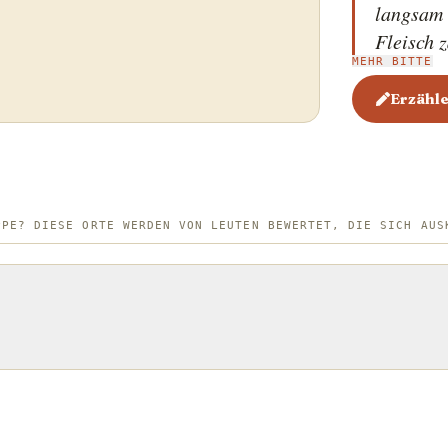
langsam 
Fleisch z
MEHR BITTE
Küche ko
Schmorge
Erzähle
sind sie 
mariniert
Knoblauc
Gewürze
PPE? DIESE ORTE WERDEN VON LEUTEN BEWERTET, DIE SICH AUS