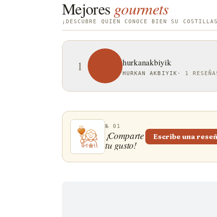
Mejores
gourmets
¡DESCUBRE QUIÉN CONOCE BIEN SU COSTILLA
hurkanakbiyik
1
HURKAN AKBIYIK
·
1 RESEÑA
№ 01
¡Comparte
Escribe una rese
tu gusto!