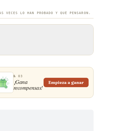
AS VECES LO HAN PROBADO Y QUÉ PENSARON.
№ 03
¡Gana
Empieza a ganar
recompensas!