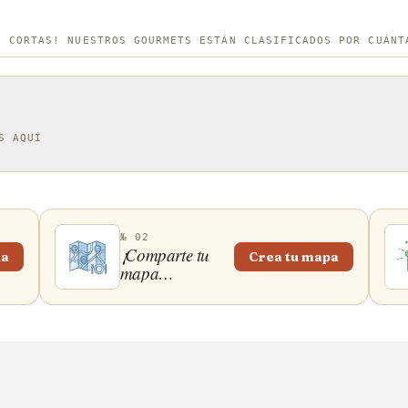
S CORTAS! NUESTROS GOURMETS ESTÁN CLASIFICADOS POR CUÁNT
S AQUÍ
№ 02
¡Comparte tu
ña
Crea tu mapa
mapa
gastronómico!