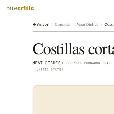
bite
critic
Volver
Comidas
Meat Dishes
Costi
Costillas cort
MEAT DISHES
1 GOURMETS PROBARON ESTO
UNITED STATES