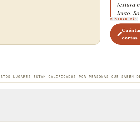
textura 
lento. S
MOSTRAR MÁS
coreana;
marinada
Cuéntan
cortas
pueden e
Ingredie
salsa de 
ESTOS LUGARES ESTÁN CALIFICADOS POR PERSONAS QUE SABEN D