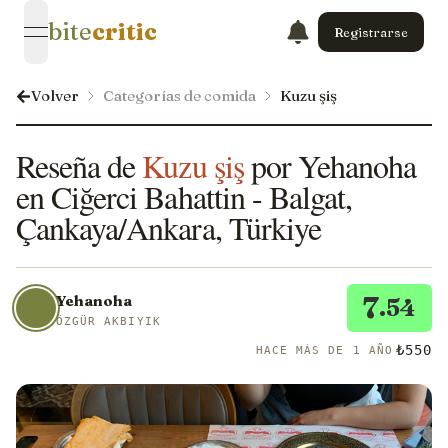
bite
critic
Registrarse
open navigation menu
Volver
Categorías de comida
Kuzu şiş
Reseña de
Kuzu şiş
por Yehanoha
en Ciğerci Bahattin - Balgat,
Çankaya/Ankara, Türkiye
7
Yehanoha
.54
ÖZGÜR AKBIYIK
₺550
HACE MÁS DE 1 AÑO