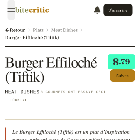
bite
critic
S'inscrire
open navigation menu
Retour
Plats
Meat Dishes
Burger Effiloché (Tiftik)
Burger Effiloché
8
.79
(Tiftik)
Suivre
MEAT DISHES
3 GOURMETS ONT ESSAYÉ CECI
TÜRKIYE
Le Burger Effiloché (Tiftik) est un plat d’inspiration
turque, préparé avec de l’agneau mijoté longuement