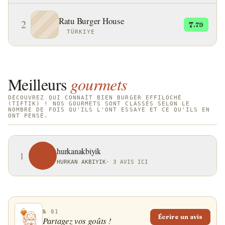
Ratu Burger House
2
7
.79
TÜRKIYE
Meilleurs
gourmets
DÉCOUVREZ QUI CONNAÎT BIEN BURGER EFFILOCHÉ
(TIFTIK) ! NOS GOURMETS SONT CLASSÉS SELON LE
NOMBRE DE FOIS QU'ILS L'ONT ESSAYÉ ET CE QU'ILS EN
ONT PENSÉ.
hurkanakbiyik
1
HURKAN AKBIYIK
·
3 AVIS ICI
№ 01
Écrire un avis
Partagez vos goûts !