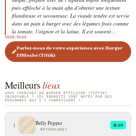
puis effiloché à la main afin d’obtenir une texture
filandreuse et savoureuse. La viande tendre est servie
dans un pain à burger avec des légumes frais comme
la tomate, l’oignon et la laitue. Il est souvent
VOIR PLUS
accompagné de sauces telles que le yaourt à l’ail, le
tahini ou une pâte de piment épicée. Ce burger
Parlez-nous de votre expérience avec Burger
illustre la fusion entre la richesse des traditions
Effiloché (Tiftik)
culinaires anatoliennes et la modernité du fast-food.
Meilleurs
lieux
VOUS CHERCHEZ DU BURGER EFFILOCHÉ (TIFTIK)
INCROYABLE ? CES ENDROITS SONT NOTÉS PAR DES
PERSONNES QUI S'Y CONNAISSENT !
Belly Pepper
1
9
.29
NETHERLANDS