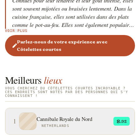
Connues pour leur tendreté et leur goût intense, elles
sont souvent mijotées ou braisées lentement. Dans la
cuisine française, elles sont utilisées dans des plats
comme le pot-au-feu. Elles sont également populaires
VOIR PLUS
dans la cuisine coréenne sous le nom de 'Galbi',
marinées puis grillées. Les ingrédients typiques
Parlez-nous de votre expérience avec
incluent l'ail, l'oignon, la sauce soja, le vin et
Côtelettes courtes
diverses herbes aromatiques.
Meilleurs
lieux
VOUS CHERCHEZ DU CÔTELETTES COURTES INCROYABLE ?
CES ENDROITS SONT NOTÉS PAR DES PERSONNES QUI S'Y
CONNAISSENT !
Cannibale Royale du Nord
1
8
.92
NETHERLANDS