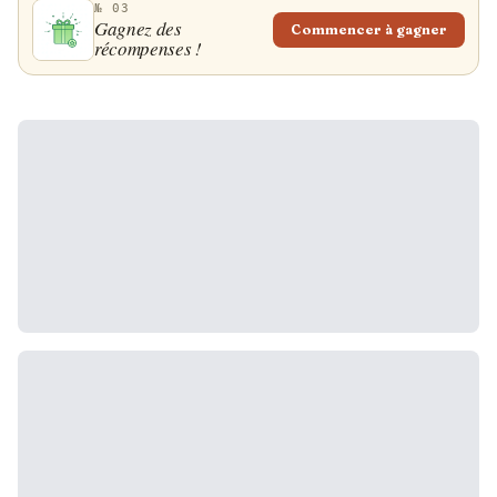
№ 03
Gagnez des
Commencer à gagner
récompenses !