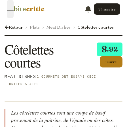
bite
critic
S'inscrire
open navigation menu
Retour
Plats
Meat Dishes
Côtelettes courtes
Côtelettes
8
.92
courtes
Suivre
MEAT DISHES
1 GOURMETS ONT ESSAYÉ CECI
UNITED STATES
Les côtelettes courtes sont une coupe de bœuf
provenant de la poitrine, de l'épaule ou des côtes.