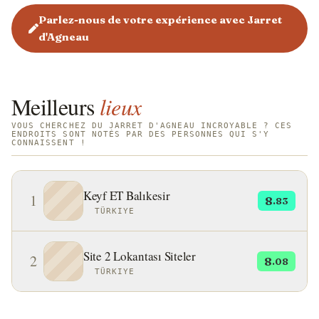
Parlez-nous de votre expérience avec Jarret
d'Agneau
Meilleurs
lieux
VOUS CHERCHEZ DU JARRET D'AGNEAU INCROYABLE ? CES
ENDROITS SONT NOTÉS PAR DES PERSONNES QUI S'Y
CONNAISSENT !
Keyf ET Balıkesir
1
8
.83
TÜRKIYE
Site 2 Lokantası Siteler
2
8
.08
TÜRKIYE