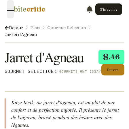
bite
critic
S'inscrire
open navigation menu
Retour
Plats
Gourmet Selection
Jarret d'Agneau
Jarret d'Agneau
8
.46
Suivre
GOURMET SELECTION
2 GOURMETS ONT ESSAYÉ CECI
Kuzu İncik, ou jarret d'agneau, est un plat de pur
confort et de perfection mijotée. Il présente le jarret
de l'agneau, braisé pendant des heures avec des
légumes.