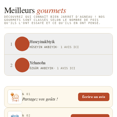
Meilleurs
gourmets
DÉCOUVREZ QUI CONNAÎT BIEN JARRET D'AGNEAU ! NOS
GOURMETS SONT CLASSÉS SELON LE NOMBRE DE FOIS
QU'ILS L'ONT ESSAYÉ ET CE QU'ILS EN ONT PENSÉ.
Huseyinakbiyik
1
HÜSEYIN AKBIYIK
·
1 AVIS ICI
Yehanoha
2
ÖZGÜR AKBIYIK
·
1 AVIS ICI
№ 01
Écrire un avis
Partagez vos goûts !
№ 02