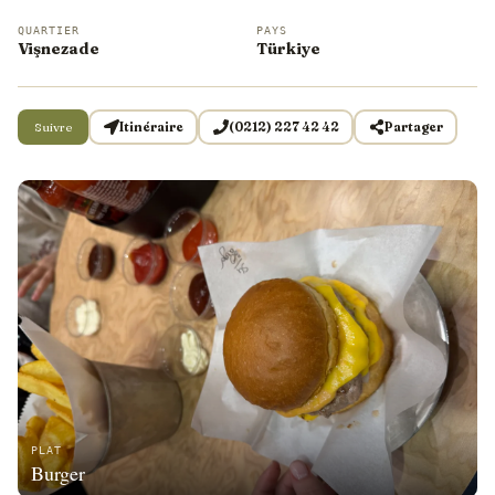
QUARTIER
PAYS
Vişnezade
Türkiye
Suivre
Itinéraire
(0212) 227 42 42
Partager
PLAT
Burger