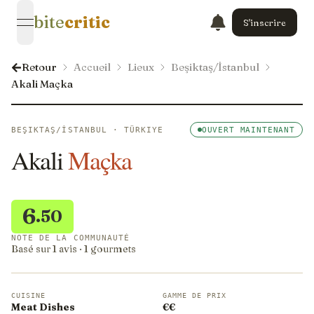
bite
critic
S'inscrire
open navigation menu
Retour
Accueil
Lieux
Beşiktaş/İstanbul
Akali Maçka
BEŞIKTAŞ/İSTANBUL · TÜRKIYE
OUVERT MAINTENANT
Akali
Maçka
6
.50
NOTE DE LA COMMUNAUTÉ
Basé sur 1 avis · 1 gourmets
CUISINE
GAMME DE PRIX
Meat Dishes
€€