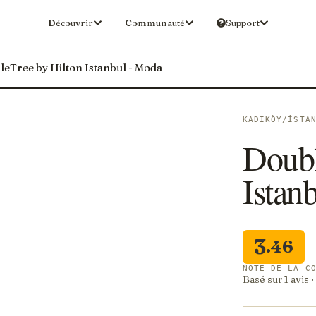
Découvrir
Communauté
Support
eTree by Hilton Istanbul - Moda
KADIKÖY/İSTA
Doubl
Istanb
3
.46
NOTE DE LA C
Basé sur 1 avis 