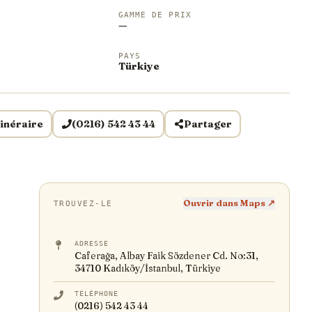
GAMME DE PRIX
—
PAYS
Türkiye
tinéraire
(0216) 542 43 44
Partager
Ouvrir dans Maps ↗
TROUVEZ-LE
ADRESSE
Caferağa, Albay Faik Sözdener Cd. No:31,
34710 Kadıköy/İstanbul, Türkiye
TÉLÉPHONE
(0216) 542 43 44