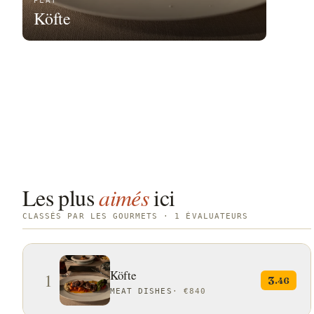
PLAT
Köfte
Les plus
aimés
ici
CLASSÉS PAR LES GOURMETS · 1 ÉVALUATEURS
Köfte
1
3
.46
MEAT DISHES
·
€840