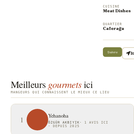
CUISINE
Meat Dishes
QUARTIER
Caferağa
Suivre
I
Meilleurs
gourmets
ici
MANGEURS QUI CONNAISSENT LE MIEUX CE LIEU
Yehanoha
1
ÖZGÜR AKBIYIK
·
1 AVIS ICI
·
DEPUIS 2025