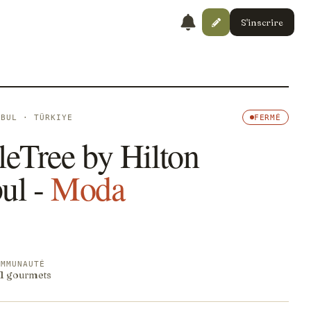
S'inscrire
NBUL · TÜRKIYE
FERMÉ
eTree by Hilton
ul -
Moda
OMMUNAUTÉ
· 1 gourmets