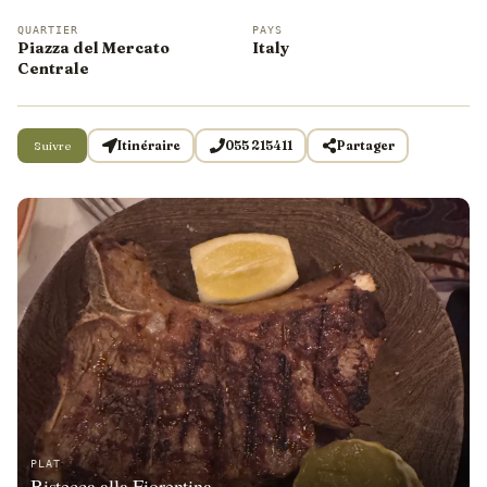
QUARTIER
PAYS
Piazza del Mercato
Italy
Centrale
Suivre
Itinéraire
055 215411
Partager
PLAT
Bistecca alla Fiorentina