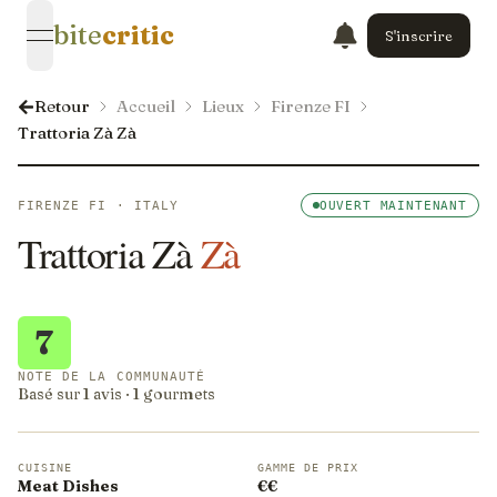
bite
critic
S'inscrire
open navigation menu
Retour
Accueil
Lieux
Firenze FI
Trattoria Zà Zà
FIRENZE FI · ITALY
OUVERT MAINTENANT
Trattoria Zà
Zà
7
NOTE DE LA COMMUNAUTÉ
Basé sur 1 avis · 1 gourmets
CUISINE
GAMME DE PRIX
Meat Dishes
€€