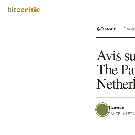
bite
critic
Retour
Catég
Avis s
The Pa
Nether
Gamze
GAMZE CIFT