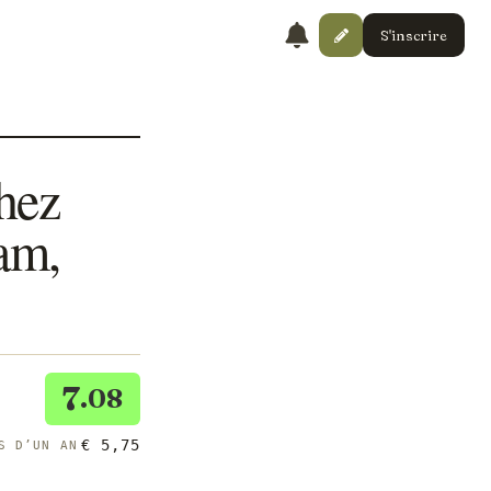
S'inscrire
hez
am,
7
.08
€ 5,75
S D’UN AN