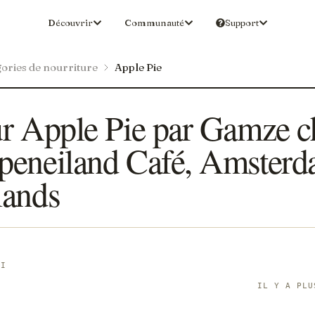
Découvrir
Communauté
Support
ories de nourriture
Apple Pie
ur Apple Pie par Gamze c
peneiland Café, Amsterd
lands
CI
IL Y A PLU