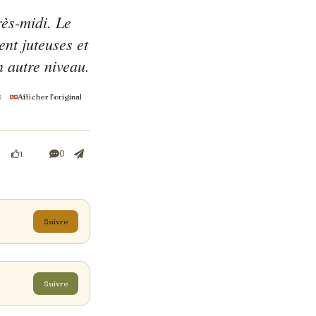
ès-midi. Le 
nt juteuses et 
n autre niveau.
s
Afficher l'original
0
1
Suivre
Suivre