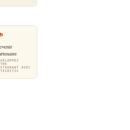
evenir
rtenaire
ÉVELOPPEZ
OTRE
ESTAURANT AVEC
ITECRITIC