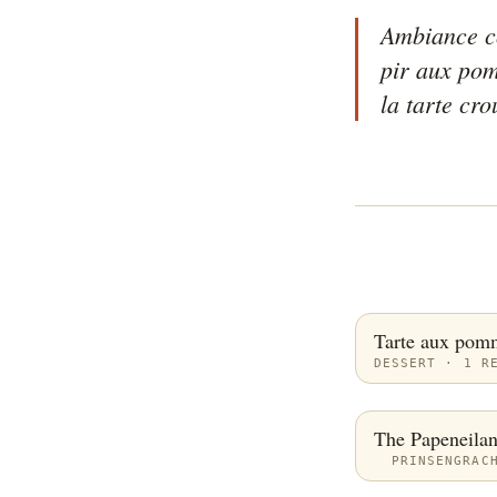
Ambiance co
pir aux pom
la tarte cro
Tarte aux pom
DESSERT · 1 R
The Papeneila
PRINSENGRAC