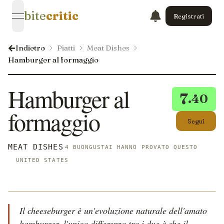
bite
critic
Registrati
open navigation menu
Indietro
Piatti
Meat Dishes
Hamburger al formaggio
Hamburger al
7
.40
formaggio
Segui
MEAT DISHES
4 BUONGUSTAI HANNO PROVATO QUESTO
UNITED STATES
Il cheeseburger è un'evoluzione naturale dell'amato
hamburger, l'unica differenza tra i due è che il