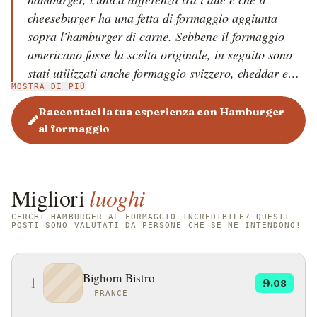
cheeseburger ha una fetta di formaggio aggiunta
sopra l'hamburger di carne. Sebbene il formaggio
americano fosse la scelta originale, in seguito sono
stati utilizzati anche formaggio svizzero, cheddar e
MOSTRA DI PIÙ
numerosi formaggi erborinati per preparare questo
panino appetitoso. Come per la maggior parte dei
Raccontaci la tua esperienza con Hamburger
piatti estremamente popolari, la storia del
al formaggio
cheeseburger è un po' complicata. Aggiungere
formaggio agli hamburger non è diventato popolare
fino alla metà degli anni '20 e ci sono numerose
Migliori
luoghi
affermazioni su chi abbia inventato il primo
cheeseburger. La teoria più popolare in assoluto
CERCHI HAMBURGER AL FORMAGGIO INCREDIBILE? QUESTI
POSTI SONO VALUTATI DA PERSONE CHE SE NE INTENDONO!
afferma che sia stato inventato da un cuoco di fast
food di 16 anni di nome Lionel Clark Sternberger in
un ristorante chiamato The Rite Spot a Pasadena, in
Bighorn Bistro
1
9
.08
California, quando ha aggiunto una fetta di
FRANCE
formaggio americano a un hamburger di carne