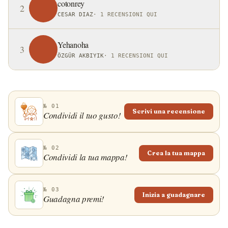
cotonrey
2
CESAR DIAZ
·
1 RECENSIONI QUI
Yehanoha
3
ÖZGÜR AKBIYIK
·
1 RECENSIONI QUI
№ 01
Scrivi una recensione
Condividi il tuo gusto!
№ 02
Crea la tua mappa
Condividi la tua mappa!
№ 03
Inizia a guadagnare
Guadagna premi!