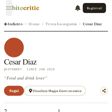
bite
critic
Registrati
open navigation menu
Indietro
Home
Trova buongustai
Cesar Diaz
Cesar Diaz
@
COTONREY
SINCE JUN 2025
“
Food and drink lover
”
Segui
Visualizza Mappa Gastronomica
2
1