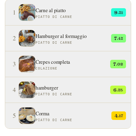
Carne al piatto
1
9
.21
PIATTO DI CARNE
Hamburger al formaggio
2
7
.42
PIATTO DI CARNE
Crepes completa
3
7
.08
COLAZIONE
hamburger
4
6
.25
PIATTO DI CARNE
Corma
5
4
.17
PIATTO DI CARNE