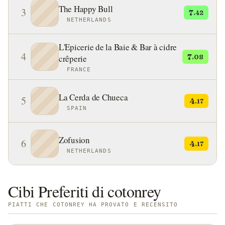
The Happy Bull
3
7
.42
NETHERLANDS
L'Epicerie de la Baie & Bar à cidre
4
7
crêperie
.08
FRANCE
La Cerda de Chueca
5
4
.17
SPAIN
Zofusion
6
4
.17
NETHERLANDS
Cibi Preferiti di cotonrey
PIATTI CHE COTONREY HA PROVATO E RECENSITO