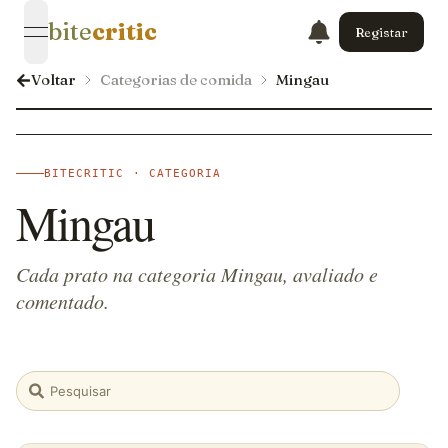
bite
critic
Registar
open navigation menu
Voltar
Categorias de comida
Mingau
BITECRITIC · CATEGORIA
Mingau
Cada prato na categoria Mingau, avaliado e
comentado.