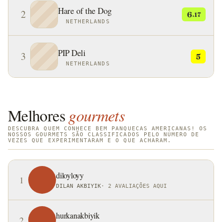
Hare of the Dog
moído que era então cozido em pedras quentes.
2
6
.17
NETHERLANDS
PIP Deli
3
5
NETHERLANDS
Melhores
gourmets
DESCUBRA QUEM CONHECE BEM PANQUECAS AMERICANAS! OS
NOSSOS GOURMETS SÃO CLASSIFICADOS PELO NÚMERO DE
VEZES QUE EXPERIMENTARAM E O QUE ACHARAM.
diloyloyy
1
DILAN AKBIYIK
·
2 AVALIAÇÕES AQUI
hurkanakbiyik
2