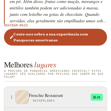
em pó. Além disso, frutas como maçãs, morangos e
mirtilos também podem ser adicionadas à massa,
junto com leitelho ou gotas de chocolate. Quando
servidas, elas geralmente são empilhadas umas sobre
MOSTRAR MAIS
as outras e cobertas com uma variedade de
ingredientes, como manteiga, xarope de bordo, geleia
Conte-nos sobre a sua experiência com
de frutas, mel, chantilly ou manteiga de amendoim.
Panquecas americanas
As panquecas americanas são frequentemente
servidas no café da manhã nos Estados Unidos da
América e Canadá, e às vezes são acompanhadas de
Melhores
lugares
ovos fritos, bacon ou salsichas. Na América, existem
algumas variedades de panquecas, e as mais
À PROCURA DE PANQUECAS AMERICANAS INCRÍVEL? ESTES
LUGARES SÃO AVALIADOS POR PESSOAS QUE SABEM DO QUE
FALAM!
populares são as johnnycakes (feitas de fubá frito) e
as panquecas silver dollar (menores que as
panquecas normais). Originalmente, as panquecas
Frenchie Restaurant
1
8
eram um símbolo do sol e desempenhavam um papel
.21
NETHERLANDS
fundamental nos primeiros rituais religiosos dos
nativos americanos, que as faziam primeiro com fubá