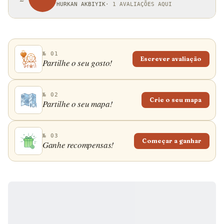
HURKAN AKBIYIK
·
1 AVALIAÇÕES AQUI
№ 01
Escrever avaliação
Partilhe o seu gosto!
№ 02
Crie o seu mapa
Partilhe o seu mapa!
№ 03
Começar a ganhar
Ganhe recompensas!