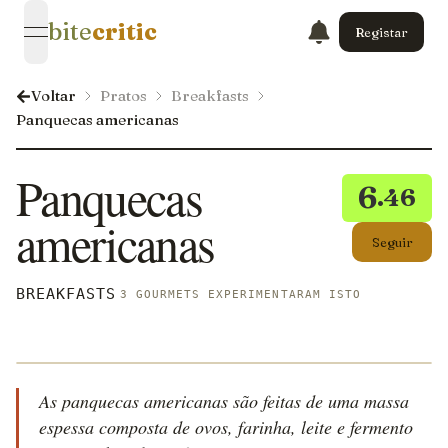
bite
critic
Registar
open navigation menu
Voltar
Pratos
Breakfasts
Panquecas americanas
Panquecas
6
.46
americanas
Seguir
BREAKFASTS
3 GOURMETS EXPERIMENTARAM ISTO
As panquecas americanas são feitas de uma massa
espessa composta de ovos, farinha, leite e fermento