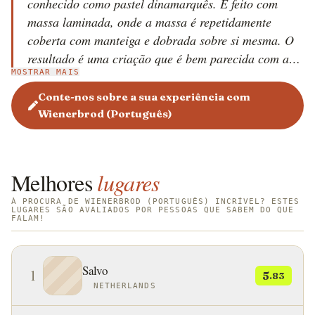
conhecido como pastel dinamarquês. É feito com
massa laminada, onde a massa é repetidamente
coberta com manteiga e dobrada sobre si mesma. O
resultado é uma criação que é bem parecida com a
MOSTRAR MAIS
massa folhada. A massa é moldada em diferentes
formas e recheada com recheios saborosos e
Conte-nos sobre a sua experiência com
cremosos. Recheios tradicionais de frutas, como
Wienerbrod (Português)
maçã e framboesa, creme de baunilha e pasta de
amêndoa são os favoritos dinamarqueses, mas devido
à sua popularidade, os recheios geralmente são
Melhores
lugares
específicos da região. Por exemplo, a canela é mais
favorecida durante o inverno, enquanto frutas frescas
À PROCURA DE WIENERBROD (PORTUGUÊS) INCRÍVEL? ESTES
LUGARES SÃO AVALIADOS POR PESSOAS QUE SABEM DO QUE
FALAM!
prontamente disponíveis são ocasionalmente
incorporadas à massa dinamarquesa durante os
meses mais quentes. A massa é frequentemente
Salvo
1
5
decorada com flocos de amêndoa ou gotas de limão,
.83
NETHERLANDS
que contribuem para uma aparência mais sofisticada
e fornecem sabores e texturas mais interessantes.