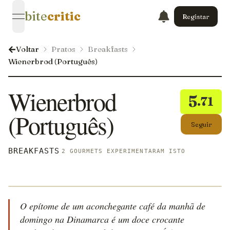
bite
critic
Registar
open navigation menu
Voltar
Pratos
Breakfasts
Wienerbrod (Português)
Wienerbrod
5
.71
(Português)
Seguir
BREAKFASTS
2 GOURMETS EXPERIMENTARAM ISTO
O epítome de um aconchegante café da manhã de
domingo na Dinamarca é um doce crocante