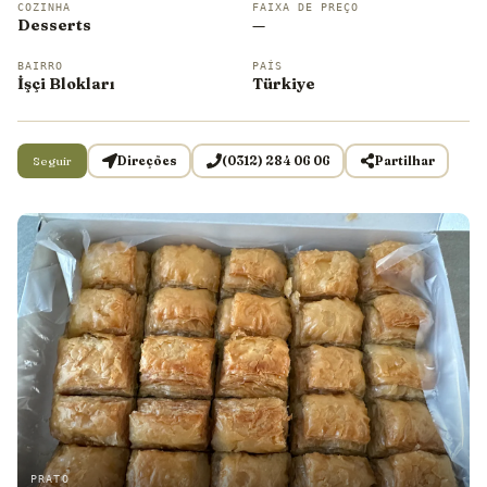
COZINHA
FAIXA DE PREÇO
Desserts
—
BAIRRO
PAÍS
İşçi Blokları
Türkiye
Seguir
Direções
(0312) 284 06 06
Partilhar
PRATO