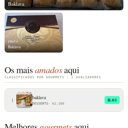
Baklava
PRATO
Baklava
Os mais
amados
aqui
CLASSIFICADOS POR GOURMETS · 1 AVALIADORES
baklava
1
8
.83
DESSERTS
·
₺1.100
Melhores
gourmets
aqui