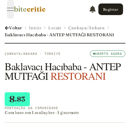
bite
critic
Registar
open navigation menu
Voltar
Início
Locais
Çankaya/Ankara
Baklavacı Hacıbaba - ANTEP MUTFAĞI RESTORANI
ÇANKAYA/ANKARA · TÜRKIYE
ABERTO AGORA
Baklavacı Hacıbaba - ANTEP
MUTFAĞI
RESTORANI
8
.83
PONTUAÇÃO DA COMUNIDADE
Com base em 1 avaliações · 1 gourmets