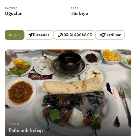
BAIRRO
PAÍS
Oğuzlar
Türkiye
Seguir
Direções
(0312) 220 58 63
Partilhar
PRATO
Patlıcanlı kebap