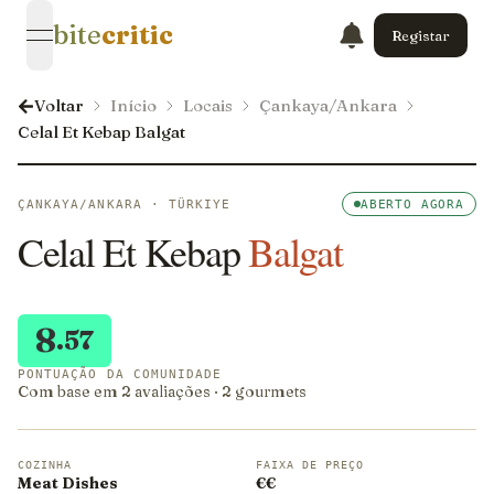
bite
critic
Registar
open navigation menu
Voltar
Início
Locais
Çankaya/Ankara
Celal Et Kebap Balgat
ÇANKAYA/ANKARA · TÜRKIYE
ABERTO AGORA
Celal Et Kebap
Balgat
8
.57
PONTUAÇÃO DA COMUNIDADE
Com base em 2 avaliações · 2 gourmets
COZINHA
FAIXA DE PREÇO
Meat Dishes
€€