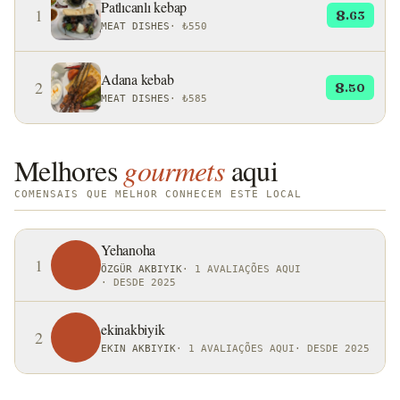
Patlıcanlı kebap
1
8
.63
MEAT DISHES
·
₺550
Adana kebab
2
8
.50
MEAT DISHES
·
₺585
Melhores
gourmets
aqui
COMENSAIS QUE MELHOR CONHECEM ESTE LOCAL
Yehanoha
1
ÖZGÜR AKBIYIK
·
1 AVALIAÇÕES AQUI
·
DESDE 2025
ekinakbiyik
2
EKIN AKBIYIK
·
1 AVALIAÇÕES AQUI
·
DESDE 2025