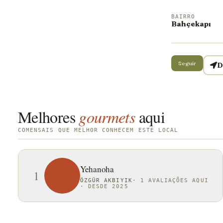
BAIRRO
Bahçekapı
Seguir
D
Melhores
gourmets
aqui
COMENSAIS QUE MELHOR CONHECEM ESTE LOCAL
Yehanoha
1
ÖZGÜR AKBIYIK
·
1 AVALIAÇÕES AQUI
·
DESDE 2025