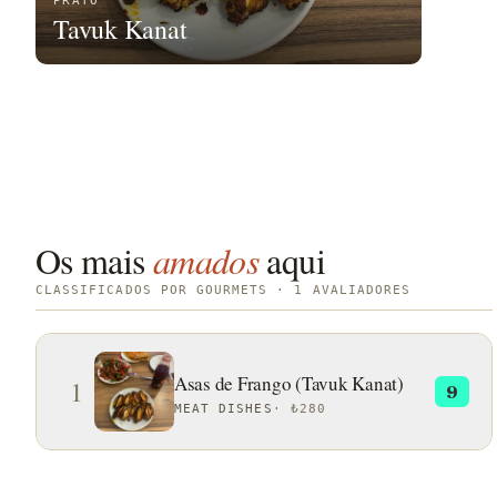
PRATO
Tavuk Kanat
Os mais
amados
aqui
CLASSIFICADOS POR GOURMETS · 1 AVALIADORES
Asas de Frango (Tavuk Kanat)
1
9
MEAT DISHES
·
₺280