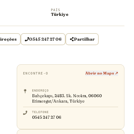
PAÍS
Türkiye
ireções
0545 247 27 06
Partilhar
Abrir no Maps ↗
ENCONTRE-O
ENDEREÇO
Bahçekapı, 2483. Sk. No:4m, 06060
Etimesgut/Ankara, Türkiye
TELEFONE
0545 247 27 06