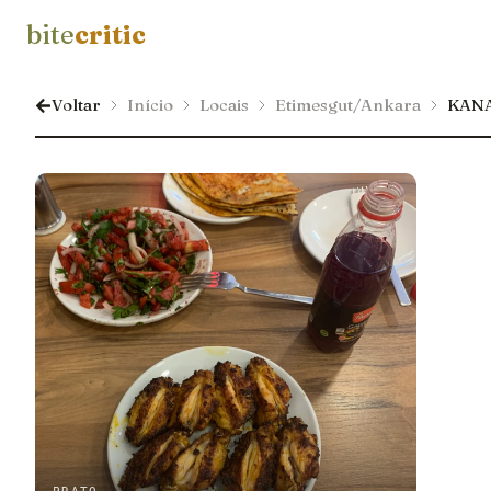
bite
critic
Voltar
Início
Locais
Etimesgut/Ankara
KANA