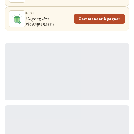
№ 03
Gagnez des
Commencer à gagner
récompenses !