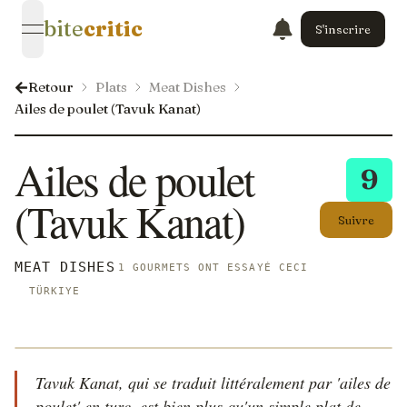
bite
critic
S'inscrire
open navigation menu
Retour
Plats
Meat Dishes
Ailes de poulet (Tavuk Kanat)
Ailes de poulet
9
(Tavuk Kanat)
Suivre
MEAT DISHES
1 GOURMETS ONT ESSAYÉ CECI
TÜRKIYE
Tavuk Kanat, qui se traduit littéralement par 'ailes de
poulet' en turc, est bien plus qu'un simple plat de