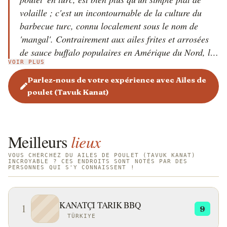
volaille ; c'est un incontournable de la culture du
barbecue turc, connu localement sous le nom de
'mangal'. Contrairement aux ailes frites et arrosées
de sauce buffalo populaires en Amérique du Nord, les
VOIR PLUS
Tavuk Kanat turques sont généralement marinées
pendant des heures dans un riche mélange de yaourt,
Parlez-nous de votre expérience avec Ailes de
de concentré de tomate ou de poivron (salça), d'ail,
poulet (Tavuk Kanat)
d'huile d'olive et d'un mélange d'épices telles que des
flocons de piment rouge, du cumin, du thym et du
poivre noir. Cette marinade non seulement attendrit
Meilleurs
lieux
la viande, mais crée également une belle croûte
grillée lors de la cuisson sur du charbon de bois
VOUS CHERCHEZ DU AILES DE POULET (TAVUK KANAT)
INCROYABLE ? CES ENDROITS SONT NOTÉS PAR DES
PERSONNES QUI S'Y CONNAISSENT !
chaud. La méthode de cuisson est cruciale pour
l'identité de Tavuk Kanat. Elles sont presque
exclusivement cuites sur un mangal, un gril à charbon
KANATÇI TARIK BBQ
1
9
rectangulaire que l'on trouve dans les parcs, les aires
TÜRKIYE
de pique-nique et les jardins de toute la Turquie