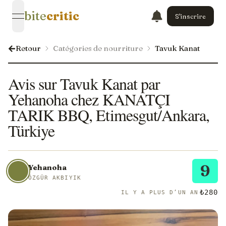
bite
critic
S'inscrire
open navigation menu
Retour
Catégories de nourriture
Tavuk Kanat
Avis sur Tavuk Kanat par
Yehanoha chez KANATÇI
TARIK BBQ, Etimesgut/Ankara,
Türkiye
9
Yehanoha
ÖZGÜR AKBIYIK
₺280
IL Y A PLUS D’UN AN