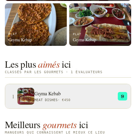
PLAT
PLAT
Gıyma Kebap
Gıyma Kebap
Les plus
aimés
ici
CLASSÉS PAR LES GOURMETS · 1 ÉVALUATEURS
Gıyma Kebab
1
9
MEAT DISHES
·
€450
Meilleurs
gourmets
ici
MANGEURS QUI CONNAISSENT LE MIEUX CE LIEU