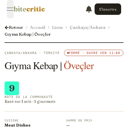
bite
critic
S'inscrire
open navigation menu
Retour
Accueil
Lieux
Çankaya/Ankara
Gıyma Kebap | Öveçler
ÇANKAYA/ANKARA · TÜRKIYE
FERMÉ · OUVRE VEN 11:00
Gıyma Kebap |
Öveçler
9
NOTE DE LA COMMUNAUTÉ
Basé sur 1 avis · 1 gourmets
CUISINE
GAMME DE PRIX
Meat Dishes
—