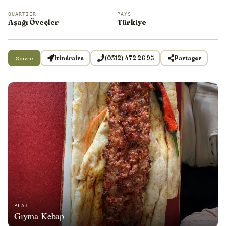
QUARTIER
PAYS
Aşağı Öveçler
Türkiye
Suivre
Itinéraire
(0312) 472 26 95
Partager
PLAT
Gıyma Kebap