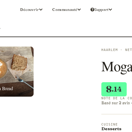
Découvrir
Communauté
Support
e
HAARLEM · NE
Moga
8
.14
a Bread
NOTE DE LA C
Basé sur 2 avis 
CUISINE
Desserts