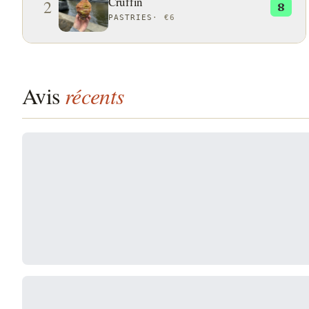
Cruffin
2
8
PASTRIES
·
€6
Avis
récents