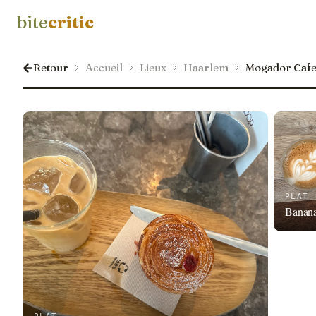
bite
critic
Retour
Accueil
Lieux
Haarlem
Mogador Caf
PLAT
Banan