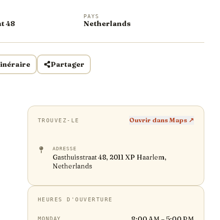
PAYS
t 48
Netherlands
tinéraire
Partager
Ouvrir dans Maps ↗
TROUVEZ-LE
ADRESSE
Gasthuisstraat 48, 2011 XP Haarlem,
Netherlands
HEURES D'OUVERTURE
8:00 AM – 5:00 PM
MONDAY