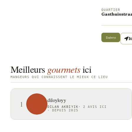
QUARTIER
Gasthuisstraa
Suivre
I
Meilleurs
gourmets
ici
MANGEURS QUI CONNAISSENT LE MIEUX CE LIEU
diloyloyy
1
DILAN AKBIYIK
·
2 AVIS ICI
·
DEPUIS 2025