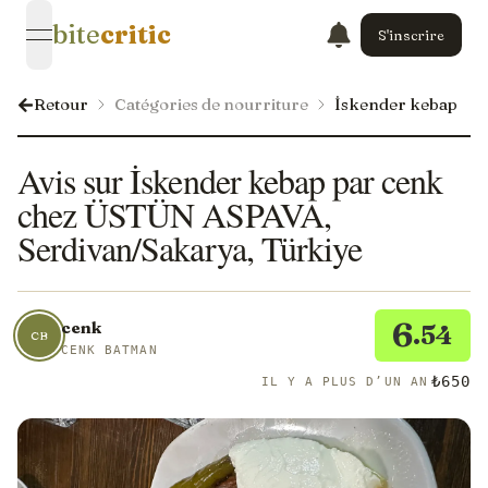
bite
critic
S'inscrire
open navigation menu
Retour
Catégories de nourriture
İskender kebap
Avis sur İskender kebap par cenk
chez ÜSTÜN ASPAVA,
Serdivan/Sakarya, Türkiye
6
cenk
.54
CB
CENK BATMAN
₺650
IL Y A PLUS D’UN AN