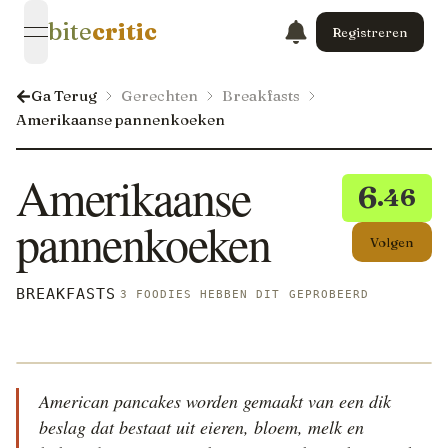
bite
critic
Registreren
open navigation menu
Ga Terug
Gerechten
Breakfasts
Amerikaanse pannenkoeken
Amerikaanse
6
.46
pannenkoeken
Volgen
BREAKFASTS
3 FOODIES HEBBEN DIT GEPROBEERD
American pancakes worden gemaakt van een dik
beslag dat bestaat uit eieren, bloem, melk en