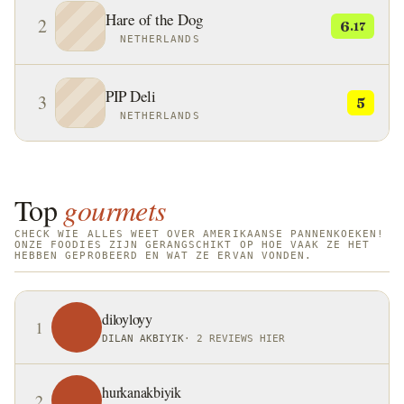
Hare of the Dog
gemalen maïsmeel dat vervolgens op hete stenen werd
2
6
.17
NETHERLANDS
gekookt.
PIP Deli
3
5
NETHERLANDS
Top
gourmets
CHECK WIE ALLES WEET OVER AMERIKAANSE PANNENKOEKEN!
ONZE FOODIES ZIJN GERANGSCHIKT OP HOE VAAK ZE HET
HEBBEN GEPROBEERD EN WAT ZE ERVAN VONDEN.
diloyloyy
1
DILAN AKBIYIK
·
2 REVIEWS HIER
hurkanakbiyik
2