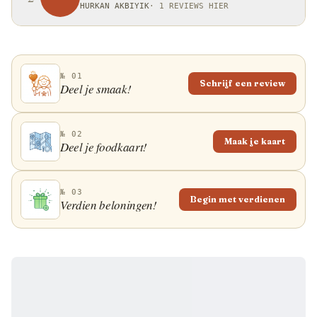
HURKAN AKBIYIK
·
1 REVIEWS HIER
№ 01
Schrijf een review
Deel je smaak!
№ 02
Maak je kaart
Deel je foodkaart!
№ 03
Begin met verdienen
Verdien beloningen!