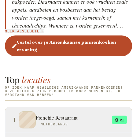
bakpoeder. Daarnaast kunnen er ook vruchten zoals
appels, aardbeien en bosbessen aan het beslag
worden toegevoegd, samen met karnemelk of
chocoladechips. Wanneer ze worden geserveerd,
MEER ALSJEBLIEFT
worden ze meestal op elkaar gestapeld en vervolgens
belegd met verschillende ingrediënten zoals boter,
Vertel over je Amerikaanse pannenkoeken
ahornsiroop, vruchtenjam, honing, slagroom of
ervaring
pindakaas. American pancakes worden vaak
geserveerd als ontbijt in de Verenigde Staten van
Amerika en Canada, en worden soms vergezeld door
Top
locaties
gebakken eieren, spek of worstjes. In Amerika zijn er
een paar soorten pannenkoeken, en de meest
OP ZOEK NAAR GEWELDIGE AMERIKAANSE PANNENKOEKEN?
DEZE PLEKKEN ZIJN BEOORDEELD DOOR MENSEN DIE ER
VERSTAND VAN HEBBEN!
populaire zijn johnnycakes (gemaakt van gefrituurd
maïsmeel) en silver dollar pancakes (kleiner dan
gewone pannenkoeken). Oorspronkelijk waren
Frenchie Restaurant
1
8
pannenkoeken een symbool van de zon en speelden ze
.21
NETHERLANDS
een belangrijke rol in de vroege religieuze rituelen
van de indianen, die ze voor het eerst maakten van