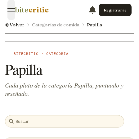
bite
critic
Registrarse
open navigation menu
Volver
Categorías de comida
Papilla
BITECRITIC · CATEGORÍA
Papilla
Cada plato de la categoría Papilla, puntuado y
reseñado.