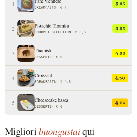
Pane viennese
1
5
.83
BREAKFASTS
·
€ 7
Pistachio Tiramisu
2
5
.83
GOURMET SELECTION
·
€ 6,5
Tiramisù
3
4
.96
DESSERTS
·
€ 6
Croissant
4
4
.50
BREAKFASTS
·
€ 4,5
Cheesecake basca
5
4
.04
DESSERTS
·
€ 6
Migliori
buongustai
qui