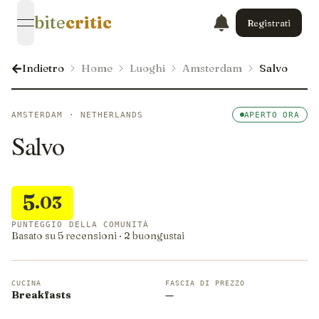
bite
critic
Registrati
open navigation menu
Indietro
Home
Luoghi
Amsterdam
Salvo
AMSTERDAM · NETHERLANDS
APERTO ORA
Salvo
5
.03
PUNTEGGIO DELLA COMUNITÀ
Basato su 5 recensioni · 2 buongustai
CUCINA
FASCIA DI PREZZO
Breakfasts
—