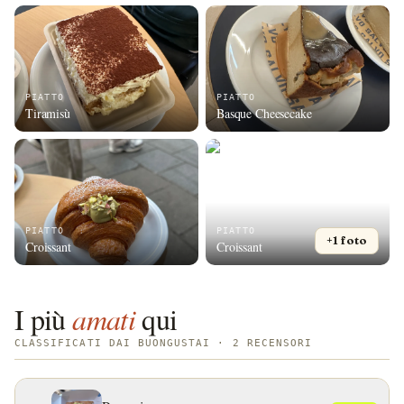
PIATTO
PIATTO
Tiramisù
Basque Cheesecake
PIATTO
PIATTO
+1 foto
Croissant
Croissant
I più
amati
qui
CLASSIFICATI DAI BUONGUSTAI · 2 RECENSORI