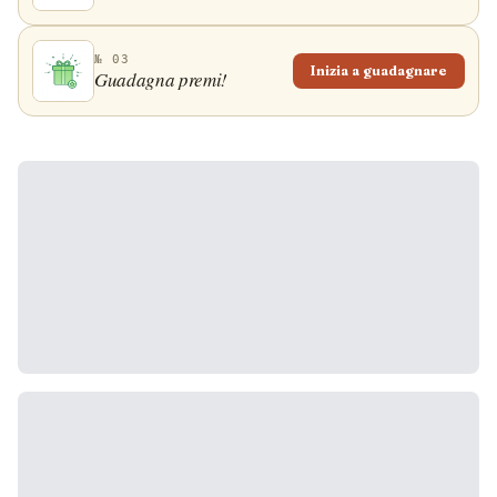
№ 03
Inizia a guadagnare
Guadagna premi!