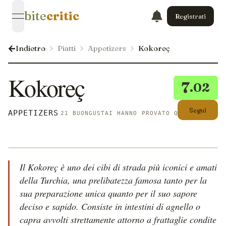
bite
critic
Registrati
open navigation menu
Indietro
Piatti
Appetizers
Kokoreç
Kokoreç
7
.02
Segui
APPETIZERS
21 BUONGUSTAI HANNO PROVATO QUESTO
Il Kokoreç è uno dei cibi di strada più iconici e amati
della Turchia, una prelibatezza famosa tanto per la
sua preparazione unica quanto per il suo sapore
deciso e sapido. Consiste in intestini di agnello o
capra avvolti strettamente attorno a frattaglie condite