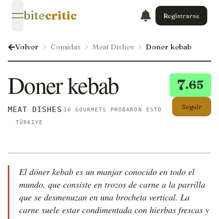
bite
critic
Registrarse
open navigation menu
Volver
Comidas
Meat Dishes
Doner kebab
Doner kebab
7
.65
Seguir
MEAT DISHES
16 GOURMETS PROBARON ESTO
TÜRKIYE
El döner kebab es un manjar conocido en todo el
mundo, que consiste en trozos de carne a la parrilla
que se desmenuzan en una brocheta vertical. La
carne suele estar condimentada con hierbas frescas y