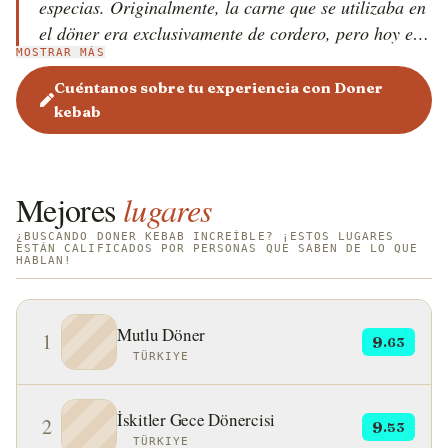
especias. Originalmente, la carne que se utilizaba en
el döner era exclusivamente de cordero, pero hoy en
MOSTRAR MÁS
Estambul hay kebabs preparados con una
combinación de cordero y ternera, o a veces solo con
Cuéntanos sobre tu experiencia con Doner
ternera. La carne asada verticalmente en una
kebab
brocheta no es algo nuevo, ya que se menciona en los
libros de viajes otomanos del siglo XVIII. La forma
de sándwich del döner kebab, que significa kebab
Mejores
lugares
giratorio, apareció a principios de los años 70 en
Berlín. Se cree que Kadir Nurman fue el primero en
¿BUSCANDO DONER KEBAB INCREÍBLE? ¡ESTOS LUGARES
ESTÁN CALIFICADOS POR PERSONAS QUE SABEN DE LO QUE
HABLAN!
colocar los trozos de carne raspados en un pan plano
y servirlo con verduras como tomates, lechuga,
cebollas, pepinos y un chorrito o dos de salsa, a
Mutlu Döner
1
9
diferencia de antes, cuando los ingredientes se
.63
TÜRKIYE
servían en un plato. Además de muchas de las
variantes turcas del d&ouml;ner kebab, también
İskitler Gece Dönercisi
existen numerosas otras variantes regionales en
2
9
.53
TÜRKIYE