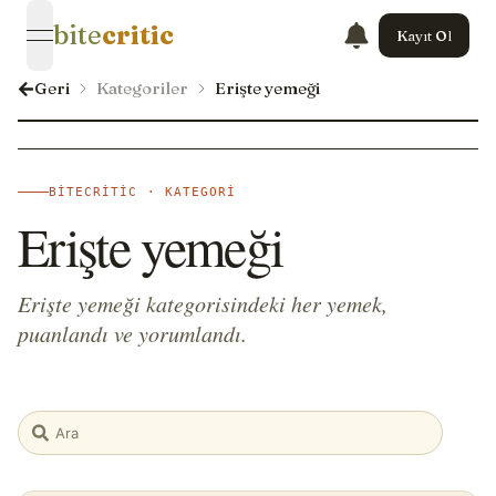
bite
critic
Kayıt Ol
open navigation menu
Geri
Kategoriler
Erişte yemeği
BITECRITIC · KATEGORI
Erişte yemeği
Erişte yemeği kategorisindeki her yemek,
puanlandı ve yorumlandı.