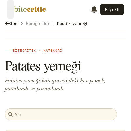
bite
critic
Kayıt Ol
open navigation menu
Geri
Kategoriler
Patates yemeği
BITECRITIC · KATEGORI
Patates yemeği
Patates yemeği kategorisindeki her yemek,
puanlandı ve yorumlandı.