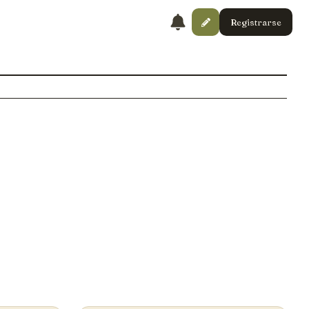
Registrarse