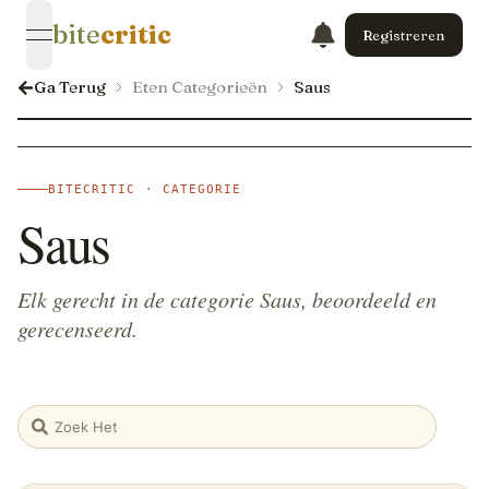
bite
critic
Registreren
open navigation menu
Ga Terug
Eten Categorieën
Saus
BITECRITIC · CATEGORIE
Saus
Elk gerecht in de categorie Saus, beoordeeld en
gerecenseerd.